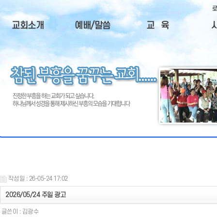
교회소개
예배/말씀
교 육
교회소개
주일설교
청장년회
사
담임목사
예배안내
중고등부
제
부교역자
주일예배순서
주일학교
목회비젼
QT성경본문
한글학교
제
오시는길
털
교회연혁
교회광고
작성일 : 26-05-24 17:02
2026/05/24 주일 광고
글쓴이 :
김광수