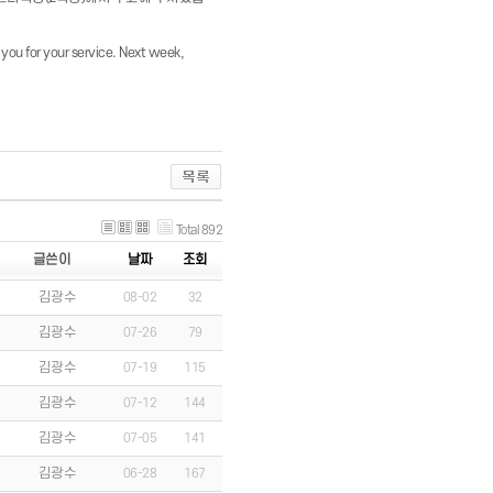
ou for your service. Next week,
Total 892
글쓴이
날짜
조회
김광수
08-02
32
김광수
07-26
79
김광수
07-19
115
김광수
07-12
144
김광수
07-05
141
김광수
06-28
167