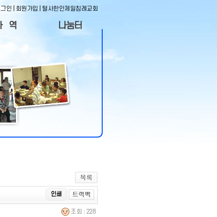
로그인
|
회원가입
|
털사한인제일침례교회
사 역
나눔터
역자료
사진겔러리
자사역
동영상코너
목 장
나눔의 글
직&임원
게시판
사정착
도서실목록
인쇄
조회 : 228