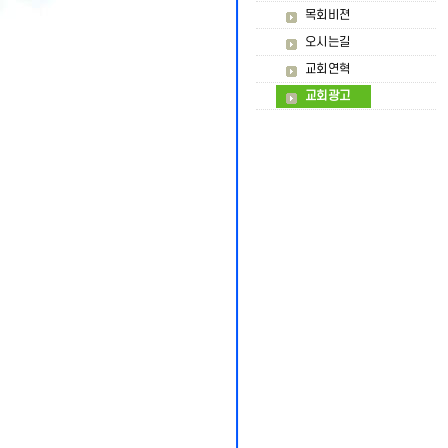
목회비젼
오시는길
교회연혁
교회광고