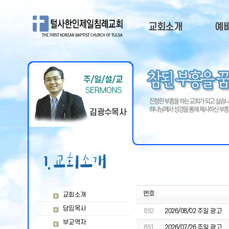
교회소개
예
교회소개
주
담임목사
예
부교역자
주일
목회비젼
QT
오시는길
교회연혁
교회광고
번호
교회소개
담임목사
892
2026/08/02 주일 광고
부교역자
891
2026/07/26 주일 광고