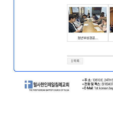
청년부성경공...
목록
*
주 소
: 13610 E. 24TH S
*
전화 및 팩스
: (918)43
*
E-Mail
: 1st.korean.b