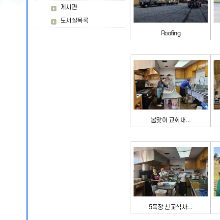
게시판
도서실목록
Roofing
봄맞이 교회새...
5목장 친교식사...