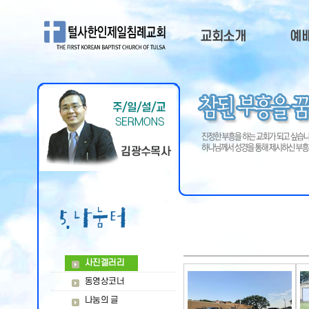
교회소개
예
교회소개
주
담임목사
예
부교역자
주일
목회비젼
QT
오시는길
교회연혁
교회광고
사진겔러리
동영상코너
나눔의 글