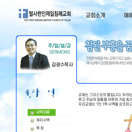
교회소개
예
교회소개
주
담임목사
예
부교역자
주일
목회비젼
QT
오시는길
교회연혁
교회광고
교회는 그리스도의 몸입니다. 우리는 
루고 주님의 일들을 이루어 가길 힘
우리교회는 1인 1역 사역을 강조하
사역자료
제자사역
목 장