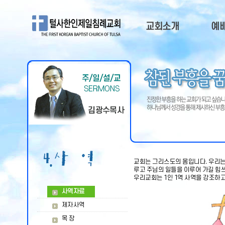
교회소개
예
교회소개
주
담임목사
예
부교역자
주일
목회비젼
QT
오시는길
교회연혁
교회광고
교회는 그리스도의 몸입니다. 우리는 
루고 주님의 일들을 이루어 가길 힘
우리교회는 1인 1역 사역을 강조하
사역자료
제자사역
목 장