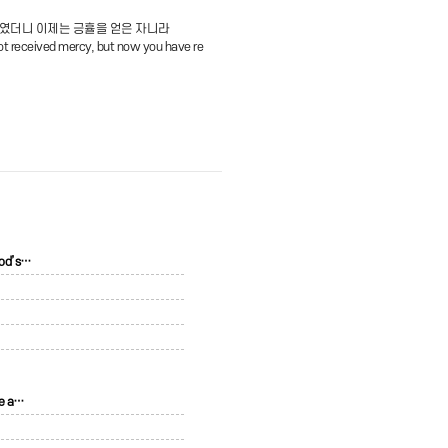
하였더니 이제는 긍휼을 얻은 자니라
ot received mercy, but now you have re
od’s…
e a…