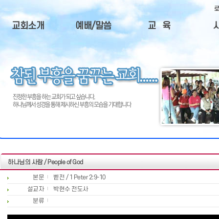
교회소개
예배/말씀
교 육
교회소개
주일설교
청장년회
사
담임목사
예배안내
중고등부
제
부교역자
주일예배순서
주일학교
목회비젼
QT성경본문
한글학교
제
오시는길
털
교회연혁
교회광고
하나님의 사람 / People of God
본문
벧전 / 1 Peter 2:9-10
설교자
박현수 전도사
분류