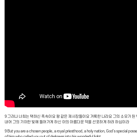
9 그러나 너희는 택하신 족속이요 왕 같은 제사장들이요 거룩한 나라요 그의 소유가 된
내어 그의 기이한 빛에 들어가게 하신 이의 아름다운 덕을 선포하게 하려 하심이라
9 But you are a chosen people, a royal priesthood, a holy nation, God’s special poss
of him who called you out of darkness into his wonderful light.