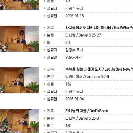
히트
189
설교자
김광수 목사
설교일
2026-01-18
제목
사자굴에서도 지키시는 하나님 / God Who Pro
본문
다니엘 / Daniel 6:25-27
히트
365
설교자
김광수 목사
설교일
2026-01-11
제목
축복을 심는 새해가 되자 / Let Us Be a New Y
본문
갈라디아서 / Galatians 6:7-9
히트
162
설교자
김광수 목사
설교일
2026-01-04
제목
하나님의 저울 / God’s Scale
본문
다니엘 / Daniel 5:25-31
히트
180