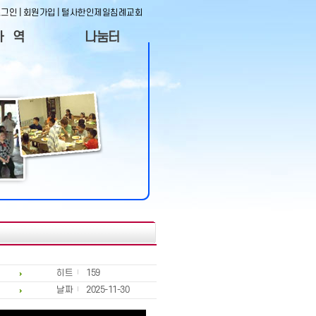
로그인
|
회원가입
|
털사한인제일침례교회
사 역
나눔터
역자료
사진겔러리
자사역
동영상코너
목 장
나눔의 글
직&임원
게시판
사정착
도서실목록
히트
159
날짜
2025-11-30