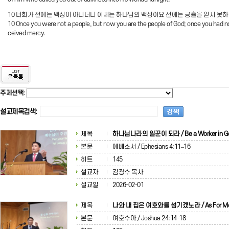
10 너희가 전에는 백성이 아니더니 이제는 하나님의 백성이요 전에는 긍휼을 얻지 못
10 Once you were not a people, but now you are the people of God; once you had n
ceived mercy.
주제선택
:
설교제목검색:
제목
하나님나라의 일꾼이 되라 / Be a Worker in G
본문
에베소서 / Ephesians 4:11–16
히트
145
설교자
김광수 목사
설교일
2026-02-01
제목
나와 내 집은 여호와를 섬기겠노라 / As For M
본문
여호수아 / Joshua 24:14-18