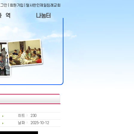
로그인
|
회원가입
|
털사한인제일침례교회
사 역
나눔터
역자료
사진겔러리
자사역
동영상코너
목 장
나눔의 글
직&임원
게시판
사정착
도서실목록
히트
230
날짜
2025-10-12