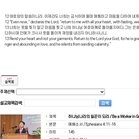
12 여호와의 말씀이니라. 이제라도 너희는 금식하며 울며 애통하고 마음을 다하여 내
12 “Even now,” declares the Lord, “return to me with all your heart, with fasting, 
13 너희는 옷을 찢지 말고 마음을 찢고 너희 하나님 여호와께로 돌아올지어다.그는 
디하시며 인애가 크시사 뜻을 돌이켜 재앙을 내리지 아니하시나니.
13 Rend your heart and not your garments. Return to the Lord your God, for he is g
nger and abounding in love, and he relents from sending calamity.”
주제선택
:
설교제목검색:
제목
하나님나라의 일꾼이 되라 / Be a Worker in G
본문
에베소서 / Ephesians 4:11–16
히트
145