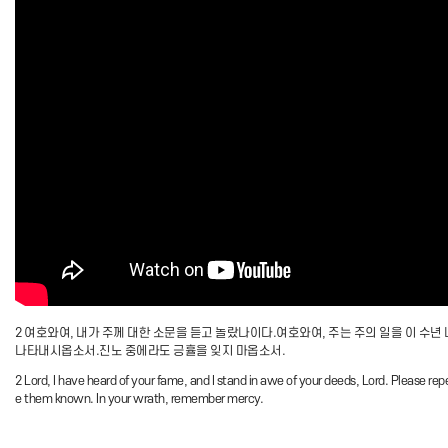
2 여호와여, 내가 주께 대한 소문을 듣고 놀랐나이다.여호와여, 주는 주의 일을 이 수년
나타내시옵소서.진노 중에라도 긍휼을 잊지 마옵소서.
2 Lord, I have heard of your fame, and I stand in awe of your deeds, Lord. Please rep
e them known. In your wrath, remember mercy.