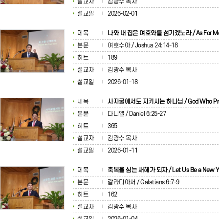
설교자
김광수 목사
설교일
2026-02-01
제목
나와 내 집은 여호와를 섬기겠노라 / As For M
본문
여호수아 / Joshua 24:14-18
히트
189
설교자
김광수 목사
설교일
2026-01-18
제목
사자굴에서도 지키시는 하나님 / God Who Pro
본문
다니엘 / Daniel 6:25-27
히트
365
설교자
김광수 목사
설교일
2026-01-11
제목
축복을 심는 새해가 되자 / Let Us Be a New Y
본문
갈라디아서 / Galatians 6:7-9
히트
162
설교자
김광수 목사