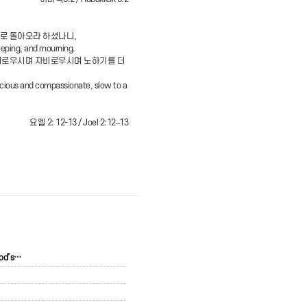
게로 돌아오라 하셨나니,
weeping, and mourning.
은혜로우시며 자비로우시며 노하기를 더
racious and compassionate, slow to a
요엘 2: 12-13 / Joel 2:12–13
od’s…