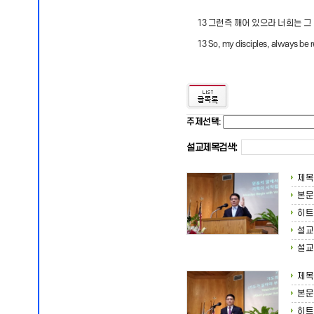
13 그런즉 깨어 있으라 너희는 그
13 So, my disciples, always be r
주제선택
:
설교제목검색:
제목
본문
히트
설교
설교
제목
본문
히트