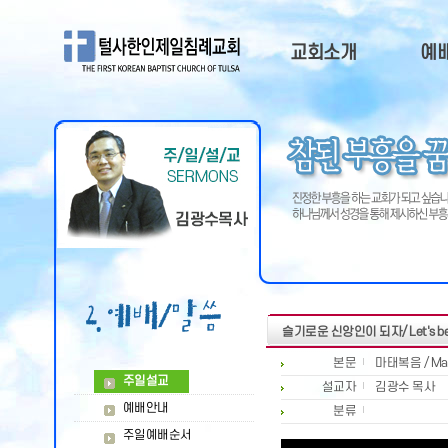
교회소개
예
교회소개
주
담임목사
예
부교역자
주일
목회비젼
QT
오시는길
교회연혁
교회광고
슬기로운 신앙인이 되자/ Let's be th
본문
마태복음 / Mat
주일설교
설교자
김광수 목사
예배안내
분류
주일예배순서