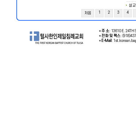
설교
1
2
3
4
처음
*
주 소
: 13610 E. 24TH S
*
전화 및 팩스
: (918)43
*
E-Mail
: 1st.korean.b