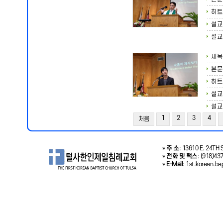
히트
설교
설교
제목
본문
히트
설교
설교
1
2
3
4
처음
*
주 소
: 13610 E. 24TH S
*
전화 및 팩스
: (918)43
*
E-Mail
: 1st.korean.b