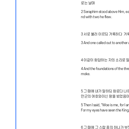
로는 날며
2 Seraphim stood above Him, eac
nd with two he flew.
3 서로 불러 이르되 거룩하다 거
3 And one called out to another an
4 이같이 화답하는 자의 소리로
4 And the foundations of the thr
moke.
5 그 때에 내가 말하되 화로다 
만군의 여호와이신 왕을 뵈었음
5 Then I said, "Woe is me, for I 
For my eyes have seen the King,
6 그 때에 그 스랍 중의 하나가