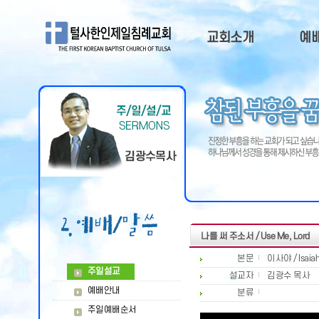
교회소개
예
교회소개
주
담임목사
예
부교역자
주일
목회비젼
QT
오시는길
교회연혁
교회광고
나를 써 주소서 / Use Me, Lord
본문
이사야 / Isaiah
주일설교
설교자
김광수 목사
예배안내
분류
주일예배순서