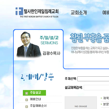
교회소개
예
교회소개
주
담임목사
예
부교역자
주일
목회비젼
QT
오시는길
교회연혁
교회광고
주제선택
:
설교제목검색:
주일설교
제목
예배안내
본문
주일예배순서