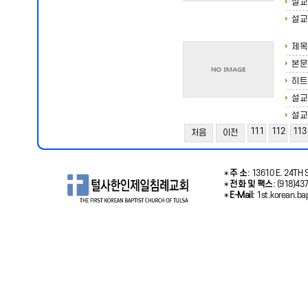
설교
설교
제목
본문
히트
설교
설교
111
112
113
처음
이전
*
주 소
: 13610 E. 24TH S
*
전화 및 팩스
: (918)43
*
E-Mail
: 1st.korean.b