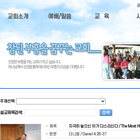
교회소개
예배/말씀
교 육
교회소개
주일설교
청장년회
사
담임목사
예배안내
중고등부
제
부교역자
주일예배순서
주일학교
목회비젼
QT성경본문
한글학교
제
오시는길
털
교회연혁
교회광고
주제선택
:
설교제목검색:
제목
지극히 높으신 이가 다스리신다 / The Most Hi
본문
다니엘 / Daniel 4:28–37