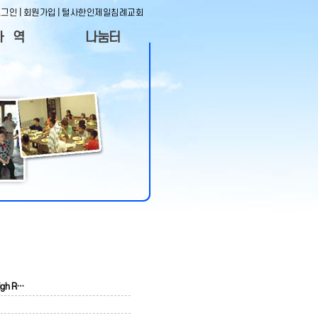
로그인
|
회원가입
|
털사한인제일침례교회
사 역
나눔터
역자료
사진겔러리
자사역
동영상코너
목 장
나눔의 글
직&임원
게시판
사정착
도서실목록
gh R…