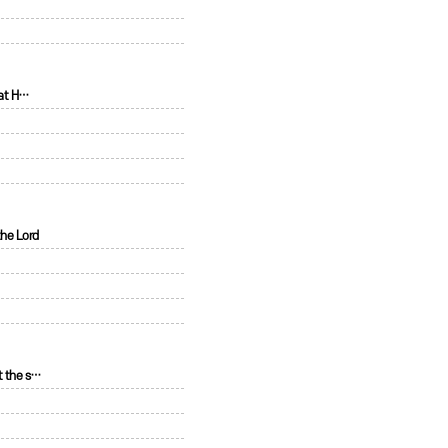
t H…
he Lord
the s…