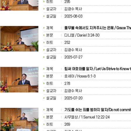
히트
295
설교자
김광수 목사
설교일
2025-08-03
제목
풀무불 속에서도 지켜주시는 은혜 / Grace Tha
본문
다니엘 / Daniel 3:24-30
히트
252
설교자
김광수 목사
설교일
2025-07-27
제목
힘써 여호와를 알자 / Let Us Strive to Know t
본문
호세아 / Hosea 6:1-3
히트
278
설교자
김광수 목사
설교일
2025-07-20
제목
기도를 쉬는 죄를 범하지 말자/Do not commit 
본문
사무엘상 / 1 Samuel 12:22-24
히트
269